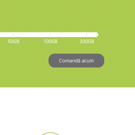
50GB
100GB
200GB
Comandă acum