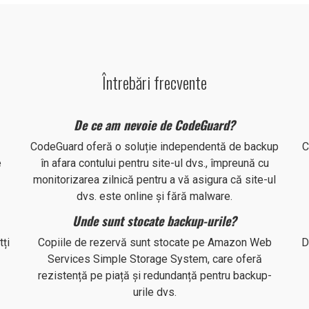
Întrebări frecvente
De ce am nevoie de CodeGuard?
CodeGuard oferă o soluție independentă de backup
C
e
în afara contului pentru site-ul dvs., împreună cu
monitorizarea zilnică pentru a vă asigura că site-ul
dvs. este online și fără malware.
Unde sunt stocate backup-urile?
ți
Copiile de rezervă sunt stocate pe Amazon Web
D
Services Simple Storage System, care oferă
rezistență pe piață și redundanță pentru backup-
urile dvs.