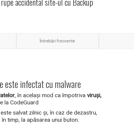
ă rupe accidental site-ul cu Backup
Întrebări frecvente
te este infectat cu malware
atelor
, în același mod ca împotriva
viruși,
de la CodeGuard
te salvat zilnic și, în caz de dezastru,
 în timp, la apăsarea unui buton.