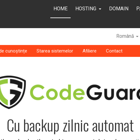
HOME
HOSTING
DOMAIN
P
Română
 de cunoștințe
Starea sistemelor
Afiliere
Contact
Cu backup zilnic automat