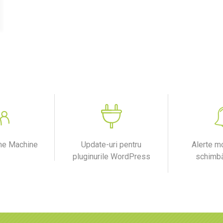
me Machine
Update-uri pentru
Alerte mo
pluginurile WordPress
schimbă